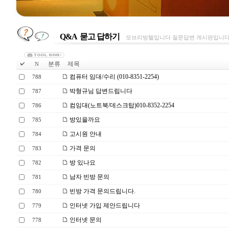
Q&A 묻고 답하기
모브리빙텔입니다 질문답변 게시판입니다,
분류
제목
N
컴퓨터 임대/수리 (010-8351-2254)
788
박형규님 답변드립니다
787
컴임대(노트북/데스크탑)010-8352-2254
786
방있을까요
785
고시원 안내
784
가격 문의
783
방 있나요
782
남자 빈방 문의
781
빈방 가격 문의드립니다.
780
인터넷 가입 제안드립니다
779
인터넷 문의
778