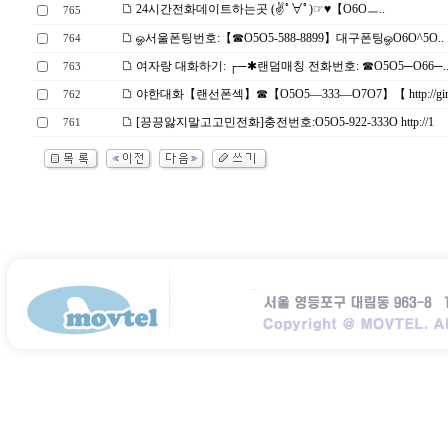
24시간전화데이트하는곳 (✌ﾟ∀ﾟ)☞♥【O6Oㅡ..
765
ஓ서울폰팅번호:【☎O5O5-588-8899】대구폰팅ஓO6O^5O..
764
여자랑 대화하기: ┌─✱랜덤매칭 전화번호: ☎O5O5─O66─.
763
야한대화【랜선폰섹】☎【O5O5―333―O7O7】【 http://gir
762
[끙끙앓지말고고민전화]충전번호:O5O5-922-333O http://1
761