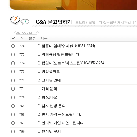
Q&A 묻고 답하기
모브리빙텔입니다 질문답변 게시판입니다,
분류
제목
N
컴퓨터 임대/수리 (010-8351-2254)
776
박형규님 답변드립니다
775
컴임대(노트북/데스크탑)010-8352-2254
774
방있을까요
773
고시원 안내
772
가격 문의
771
방 있나요
770
남자 빈방 문의
769
빈방 가격 문의드립니다.
768
인터넷 가입 제안드립니다
767
인터넷 문의
766