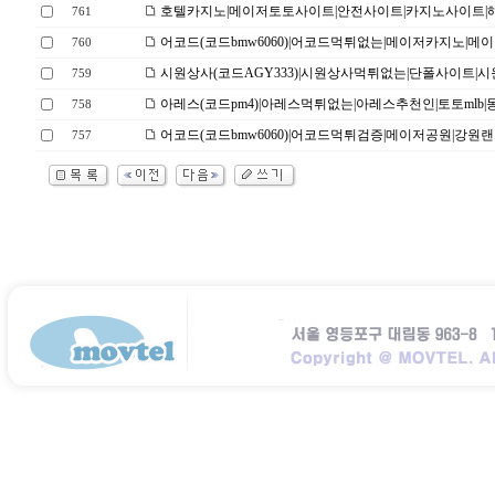
호텔카지노|메이저토토사이트|안전사이트|카지노사이트|해
761
어코드(코드bmw6060)|어코드먹튀없는|메이저카지노|메이저
760
시원상사(코드AGY333)|시원상사먹튀없는|단폴사이트|시
759
아레스(코드pm4)|아레스먹튀없는|아레스추천인|토토mlb|동
758
어코드(코드bmw6060)|어코드먹튀검증|메이저공원|강원랜
757