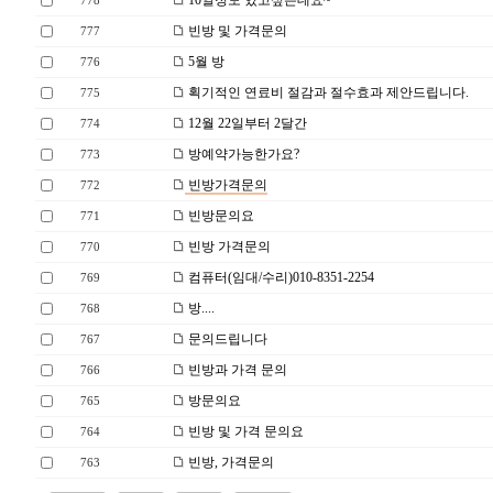
10일정도 있고싶은데요~
778
빈방 및 가격문의
777
5월 방
776
획기적인 연료비 절감과 절수효과 제안드립니다.
775
12월 22일부터 2달간
774
방예약가능한가요?
773
빈방가격문의
772
빈방문의요
771
빈방 가격문의
770
컴퓨터(임대/수리)010-8351-2254
769
방....
768
문의드립니다
767
빈방과 가격 문의
766
방문의요
765
빈방 및 가격 문의요
764
빈방, 가격문의
763